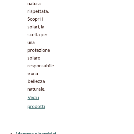
natura
rispettata.
Scopri i
solari, la
scelta per
una
protezione
solare
responsabile
e una
bellezza
naturale.
Vedi i
prodotti
Mamme e bambini