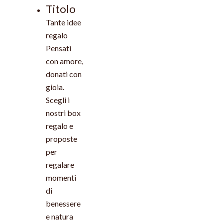
Titolo
Tante idee
regalo
Pensati
con amore,
donati con
gioia.
Scegli i
nostri box
regalo e
proposte
per
regalare
momenti
di
benessere
e natura