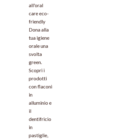
all'oral
care eco-
friendly
Dona alla
tua igiene
orale una
svolta
green.
Scopri i
prodotti
con flaconi
in
alluminio e
il
dentifricio
in
pastiglie,