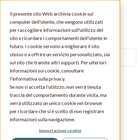
Spedizione GRATUITA oltre 49€
IT
EN
Il presente sito Web archivia cookie sul
computer dell'utente, che vengono utilizzati
per raccogliere informazioni sull'utilizzo del
Officina Naturae
sito e ricordare i comportamenti dell'utente in
futuro. I cookie servono a migliorare il sito
stesso e a offrire un servizio personalizzato, sia
sul sito che tramite altri supporti. Per ulteriori
Cerca
informazioni sui cookie, consultare
l'informativa sulla privacy.
Se non si accetta l'utilizzo, non verrà tenuta
traccia del comportamento durante visita, ma
0
verrà utilizzato un unico cookie nel browser
0,00 €
per ricordare che si è scelto di non registrare
informazioni sulla navigazione.
Pulizia della casa
Impostazioni cookie
Cura dei capelli