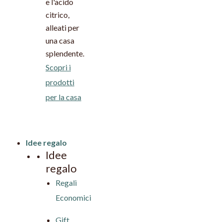
e l'acido
citrico,
alleati per
una casa
splendente.
Scopri i
prodotti
per la casa
Idee regalo
Idee
regalo
Regali
Economici
Gift