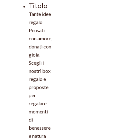
Titolo
Tante idee
regalo
Pensati
con amore,
donati con
gioia.
Scegli i
nostri box
regalo e
proposte
per
regalare
momenti
di
benessere
e natura