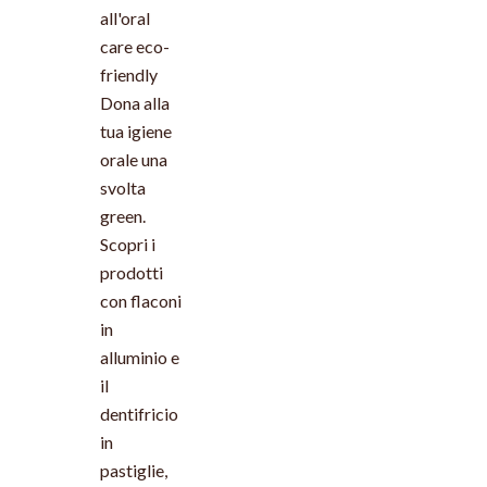
all'oral
care eco-
friendly
Dona alla
tua igiene
orale una
svolta
green.
Scopri i
prodotti
con flaconi
in
alluminio e
il
dentifricio
in
pastiglie,