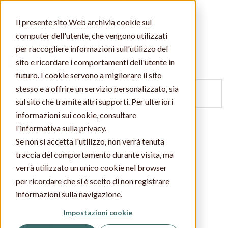
Spedizione GRATUITA oltre 49€
IT
EN
Il presente sito Web archivia cookie sul
computer dell'utente, che vengono utilizzati
per raccogliere informazioni sull'utilizzo del
Officina Naturae
sito e ricordare i comportamenti dell'utente in
futuro. I cookie servono a migliorare il sito
stesso e a offrire un servizio personalizzato, sia
sul sito che tramite altri supporti. Per ulteriori
Cerca
informazioni sui cookie, consultare
l'informativa sulla privacy.
Se non si accetta l'utilizzo, non verrà tenuta
traccia del comportamento durante visita, ma
0
verrà utilizzato un unico cookie nel browser
0,00 €
per ricordare che si è scelto di non registrare
informazioni sulla navigazione.
Pulizia della casa
Impostazioni cookie
Cura dei capelli