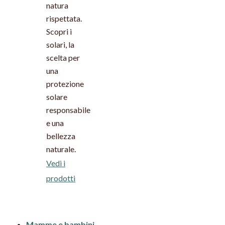
natura
rispettata.
Scopri i
solari, la
scelta per
una
protezione
solare
responsabile
e una
bellezza
naturale.
Vedi i
prodotti
Mamme e bambini