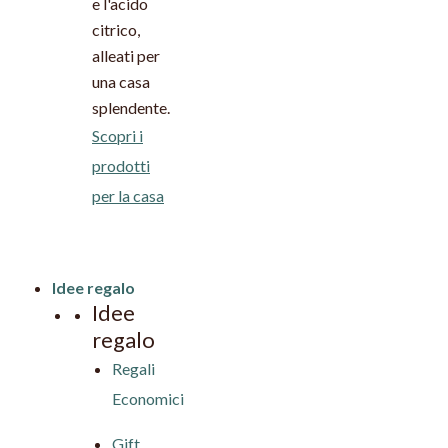
e l'acido
citrico,
alleati per
una casa
splendente.
Scopri i
prodotti
per la casa
Idee regalo
Idee
regalo
Regali
Economici
Gift