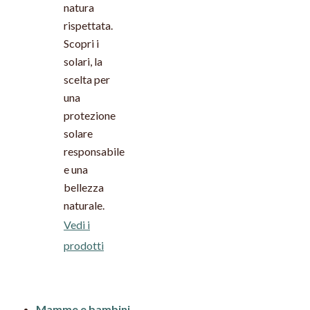
natura
rispettata.
Scopri i
solari, la
scelta per
una
protezione
solare
responsabile
e una
bellezza
naturale.
Vedi i
prodotti
Mamme e bambini