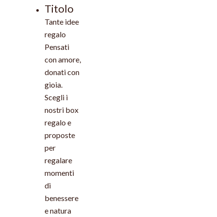
Titolo
Tante idee
regalo
Pensati
con amore,
donati con
gioia.
Scegli i
nostri box
regalo e
proposte
per
regalare
momenti
di
benessere
e natura