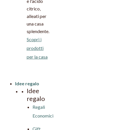
e l'acido
citrico,
alleati per
una casa
splendente.
Scopri i
prodotti
per la casa
Idee regalo
Idee
regalo
Regali
Economici
Gift