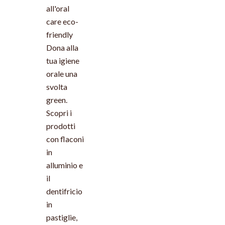
all'oral
care eco-
friendly
Dona alla
tua igiene
orale una
svolta
green.
Scopri i
prodotti
con flaconi
in
alluminio e
il
dentifricio
in
pastiglie,