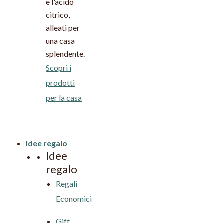
e l'acido
citrico,
alleati per
una casa
splendente.
Scopri i
prodotti
per la casa
Idee regalo
Idee
regalo
Regali
Economici
Gift