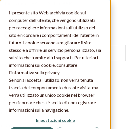
Spedizione GRATUITA oltre 49€
IT
EN
Il presente sito Web archivia cookie sul
computer dell'utente, che vengono utilizzati
per raccogliere informazioni sull'utilizzo del
Officina Naturae
sito e ricordare i comportamenti dell'utente in
futuro. I cookie servono a migliorare il sito
stesso e a offrire un servizio personalizzato, sia
sul sito che tramite altri supporti. Per ulteriori
Cerca
informazioni sui cookie, consultare
l'informativa sulla privacy.
Se non si accetta l'utilizzo, non verrà tenuta
traccia del comportamento durante visita, ma
0
verrà utilizzato un unico cookie nel browser
0,00 €
per ricordare che si è scelto di non registrare
informazioni sulla navigazione.
Pulizia della casa
Impostazioni cookie
Cura dei capelli