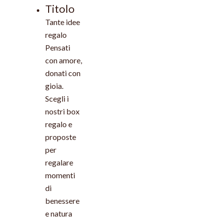
Titolo
Tante idee
regalo
Pensati
con amore,
donati con
gioia.
Scegli i
nostri box
regalo e
proposte
per
regalare
momenti
di
benessere
e natura