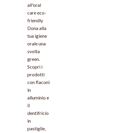
all'oral
care eco-
friendly
Dona alla
tua igiene
orale una
svolta
green.
Scopri i
prodotti
con flaconi
in
alluminio e
il
dentifricio
in
pastiglie,