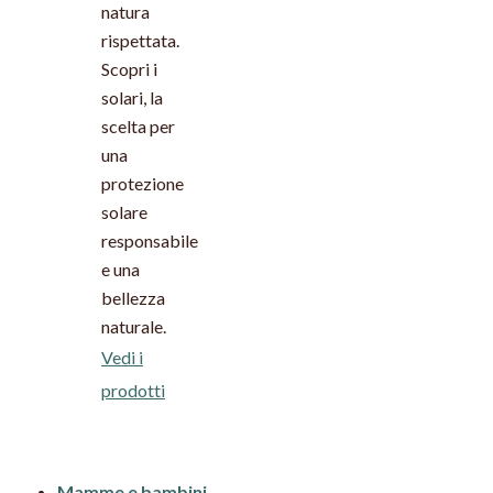
natura
rispettata.
Scopri i
solari, la
scelta per
una
protezione
solare
responsabile
e una
bellezza
naturale.
Vedi i
prodotti
Mamme e bambini